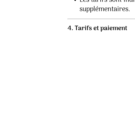
Les tarifs sont in
supplémentaires.
4. Tarifs et paiement
Les tarifs sont ce
taxes obligatoires.
Paiement accept
communiquées au m
Les paiements via
mobile non sécuri
L’acompte (30% d
dispositions partic
Solde à régler : au 