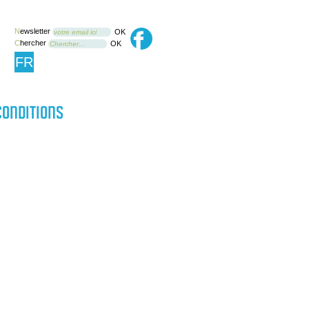
N
ewsletter
OK
votre email ici
C
hercher
OK
Chercher…
FR
conditions