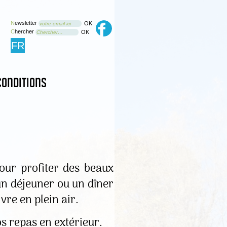
N
ewsletter
OK
votre email ici
C
hercher
OK
Chercher…
FR
conditions
pour profiter des beaux
un déjeuner ou un dîner
vre en plein air.
s repas en extérieur.