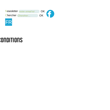
N
ewsletter
OK
votre email ici
C
hercher
OK
Chercher…
FR
conditions